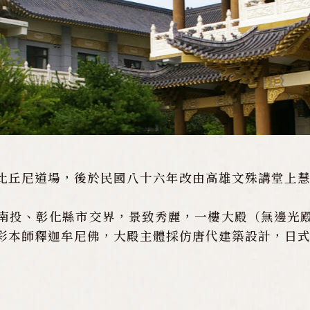
比丘尼道場，後於民國八十六年改由高雄文殊講堂上
南投、彰化縣市交界，景致秀麗，一樓大殿（無邊光
彩本師釋迦牟尼佛，大殿主體採仿唐代建築設計，日