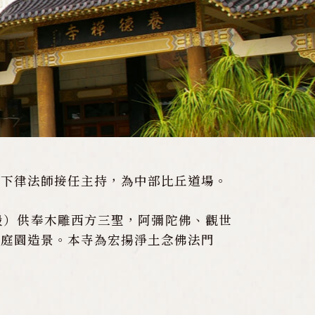
慧下律法師接任主持，為中部比丘道場。
殿）供奉木雕西方三聖，阿彌陀佛、觀世
式庭園造景。本寺為宏揚淨土念佛法門