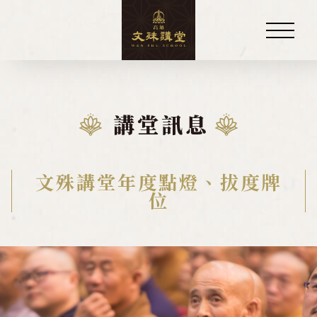
關於講堂
講堂訊息
慧律法師
講堂訊息
文殊講堂年度點燈、拔度牌
位
公佈欄
年度活動課程表
年度點燈拔度牌位
梁皇法會