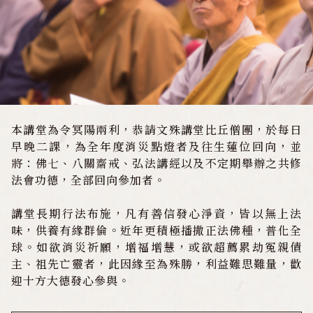
水陸法會
三千佛光明燈
佛學教室
本講堂為令冥陽兩利，恭請文殊講堂比丘僧團，於每日
資料下載
早晚二課，為全年度消災點燈者及往生蓮位回向，並
將：佛七、八關齋戒、弘法講經以及不定期舉辦之共修
影音專區
法會功德，全部回向參加者。
講堂長期行法布施，凡有善信發心淨資，皆以無上法
發心護持
味，供養有緣群倫。近年更積極播撒正法佛種，普化全
球。如欲消災祈願，增福增慧，或欲超薦累劫冤親債
主、祖先亡靈者，此因緣至為殊勝，利益難思難量，歡
聯絡我們
迎十方大德發心參與。