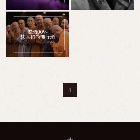
偈頌009-
慧律和尚佛行頌
1