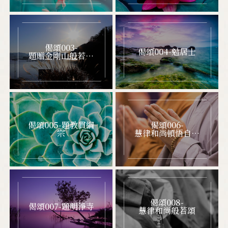
佛學教室
偈頌003-
偈頌004-勉居士
資料下載
題贈金剛山般若學
苑修印法師
影音專區
發心護持
偈頌005-題教貫綱
偈頌006-
宗
慧律和尚頓悟自性
偈頌
聯絡我們
偈頌008-
偈頌007-題明淨寺
慧律和尚般若頌