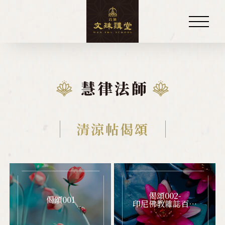
關於講堂
慧律法師
慧律法師
弘法事略
清涼帖偈頌
大事年表
清涼帖
相簿
偈頌002-
偈頌001
印尼佛教雜誌百期
誌慶
講堂訊息