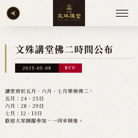
關於講堂
文殊講堂佛二時間公布
慧律法師
2025-05-08
NEW
講堂訊息
講堂將於五月、六月、七月舉辦佛二，
公佈欄
五月：24、25日
年度活動課程表
六月：28、29日
七月：12、13日
年度點燈拔度牌位
歡迎大家踴躍參加，一同來精進。
梁皇法會