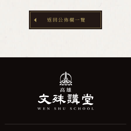
水陸法會
返回公佈欄一覽
三千佛光明燈
佛學教室
資料下載
影音專區
發心護持
聯絡我們