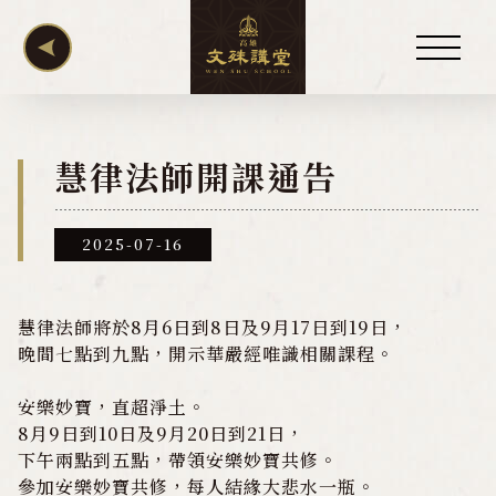
關於講堂
慧律法師開課通告
慧律法師
2025-07-16
講堂訊息
慧律法師將於8月6日到8日及9月17日到19日，
公佈欄
晚間七點到九點，開示華嚴經唯識相關課程。
年度活動課程表
安樂妙寶，直超淨土。
年度點燈拔度牌位
8月9日到10日及9月20日到21日，
下午兩點到五點，帶領安樂妙寶共修。
梁皇法會
參加安樂妙寶共修，每人結緣大悲水一瓶。