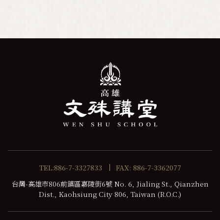
TEL:886-7-3327833
FAX: 886-7-3362077
台灣-高雄市806前鎮區嘉陵街6號 No. 6, Jialing St., Qianzhen
Dist., Kaohsiung City 806, Taiwan (R.O.C.)