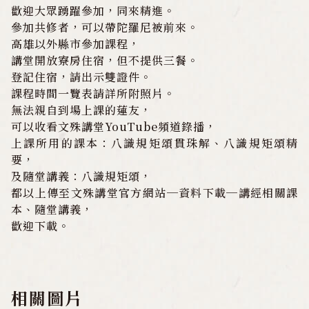
歡迎大眾踴躍參加，同來精進。
水陸法會
參加共修者，可以帶陀羅尼被前來。
高雄以外縣市參加課程，
三千佛光明燈
講堂開放寮房住宿，但不提供三餐。
登記住宿，請出示雙證件。
佛學教室
課程時間一覽表請詳所附照片。
無法親自到場上課的蓮友，
可以收看文殊講堂YouTube頻道錄播，
資料下載
上課所用的課本：八識規矩頌貫珠解、八識規矩頌精
要，
及隨堂講義：八識規矩頌，
影音專區
都以上傳至文殊講堂官方網站─資料下載─講經相關課
本、隨堂講義，
發心護持
歡迎下載。
聯絡我們
相關圖片