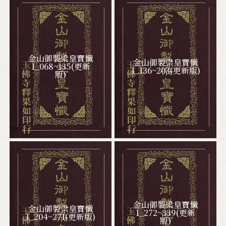
隨堂講義
慧律法師文集
各項表單下載
金山御製梁皇寶懺
金山御製梁皇寶懺
1_068~135(更新
1_136~203(更新版)
版)
影音專區
發心護持
聯絡我們
金山御製梁皇寶懺
金山御製梁皇寶懺
1_272~339(更新
1_204~271(更新版)
版)