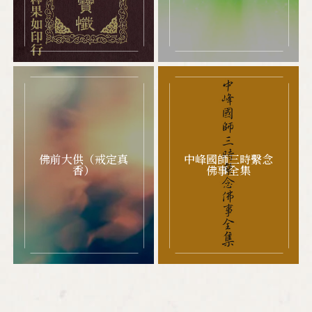
佛前大供（戒定真
中峰國師三時繫念
香）
佛事全集